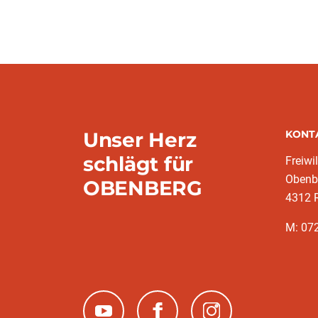
Unser Herz
KONT
schlägt für
Freiwi
Obenb
OBENBERG
4312 R
M: 07